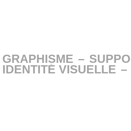
GRAPHISME
GRAPHISME
–
–
SUPPO
SUPPO
IDENTITÉ VISUELLE
IDENTITÉ VISUELLE
–
–