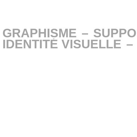
GRAPHISME
GRAPHISME
–
–
SUPPO
SUPPO
IDENTITÉ VISUELLE
IDENTITÉ VISUELLE
–
–