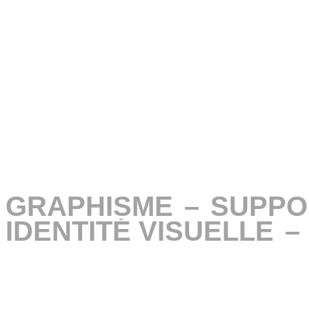
GRAPHISME
GRAPHISME
–
–
SUPPO
SUPPO
IDENTITÉ VISUELLE
IDENTITÉ VISUELLE
–
–