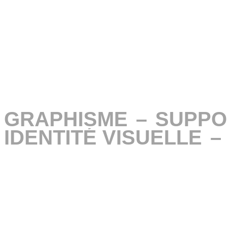
GRAPHISME
GRAPHISME
–
–
SUPPO
SUPPO
IDENTITÉ VISUELLE
IDENTITÉ VISUELLE
–
–