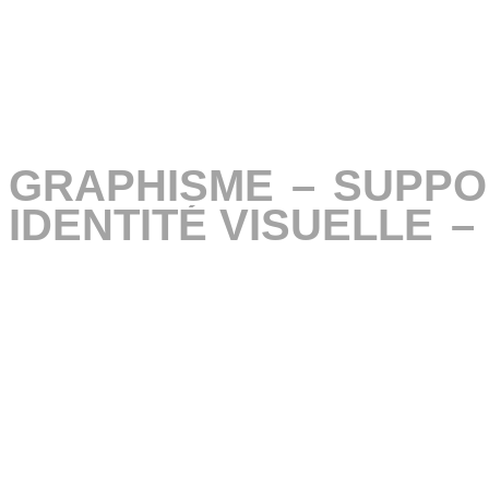
GRAPHISME
GRAPHISME
–
–
SUPPO
SUPPO
IDENTITÉ VISUELLE
IDENTITÉ VISUELLE
–
–