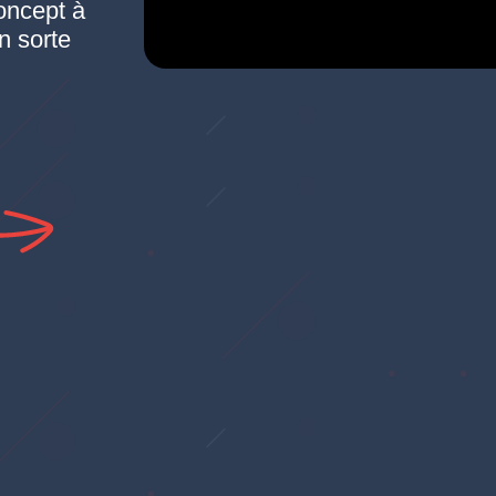
oncept à
en sorte