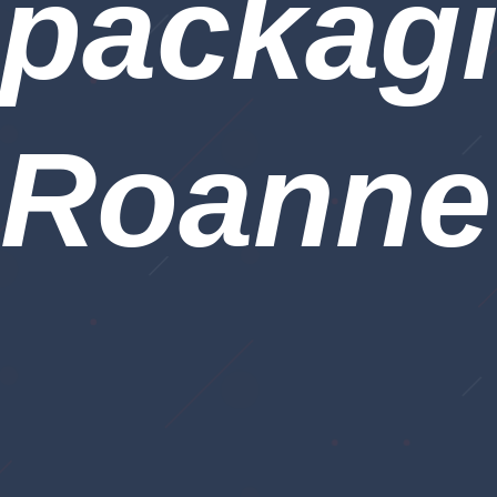
packagi
Roanne