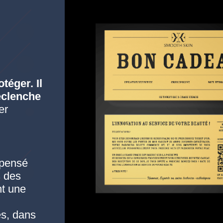
téger. Il
déclenche
er
 pensé
s des
nt une
s, dans