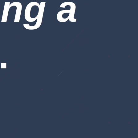
ng à
.